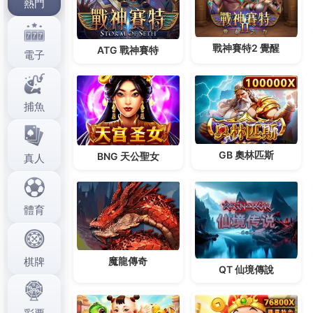
最新消息
KU娛樂城
最新消息