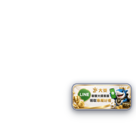
掌握這些炸金花技巧，才能夠逢賭必贏 ...
立即聯繫
以下方式迅速的聯絡我們
的娛樂城遊戲。您可以在家中舒適地體驗
。另外，創建必發帳戶時，您可以申請新客戶