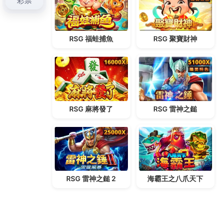
情況，這些情況可預測地建立財富，而買入風險最
小。
擁有數十年曆史的台灣KU娛樂城製造商
酷遊真人百家樂
表示，大多數研究和策略編制工作都是由商業房地產
投資者和財務顧問執行的，而不是賭徒！我們的
網上百
理念是建立每日贏/輸目標，每天在最低賭注下
家樂真假
限玩直到熟練，然後隨著銀行存款的增加而增加賭注
下注，這是賭場遊戲財富的秘訣。
關於KU娛樂城百家樂
KU百家樂是KU娛樂城奢侈品牌，在高端和獨家產品
領域居於領先地位，在國際上享有盛譽，並已象徵著
獨一無二的百家樂藝術。KU百家樂該品牌一直激勵著